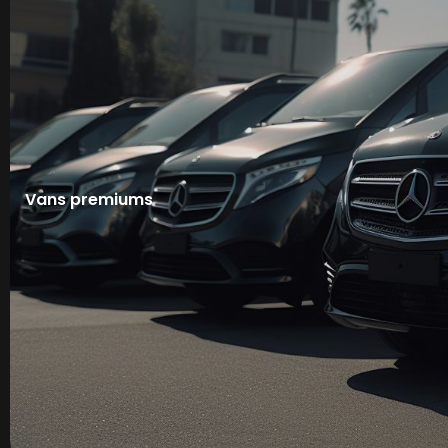
Vans premiums
Services
Événementiel
Navette VIP
Séminaires & Congrès