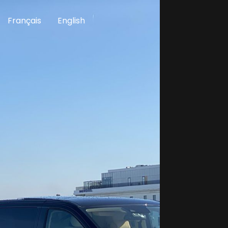
Français
English