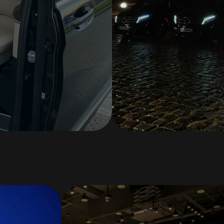
Chefs de projet é
Régisseurs
Agents de sécurit
ffluence
Responsables accu
Hôtesses & staff
Direction des opér
Organisation logist
connecter 