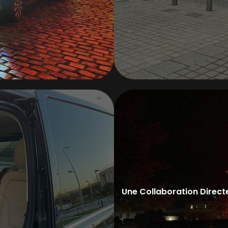
Dispatch sur zone
Gestion des flux
Radio & coordinati
Priorisation VIP
Gestion des impré
Suivi opérationnel
Une Collaboration Direct