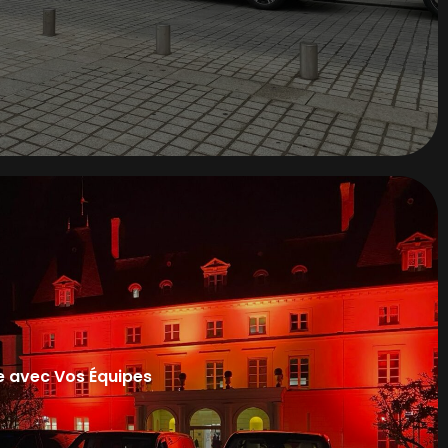
s
on sécurité
vus
e avec Vos Équipes