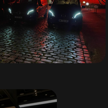
vénementiel
é
eil
ations
ique du lieu
tous les acteurs