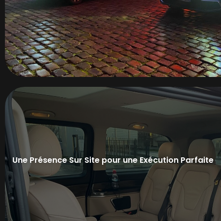
Congrès & salons internationaux
Galas & soirées privées
Séminaires multi-sites
Événements protocolaires
Tournages & productions
Lancements de marque
Une Présence Sur Site pour une Exécution Parfaite
Vérification des zones de drop-off