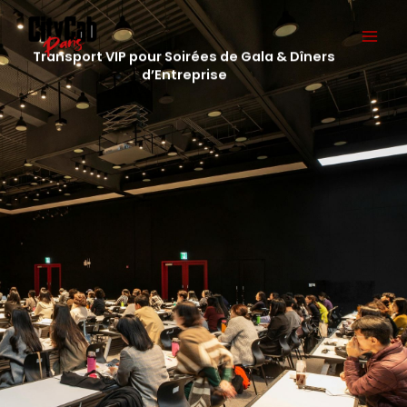
Aller
Main
au
Men
contenu
Transport VIP pour Soirées de Gala & Dîners
d’Entreprise