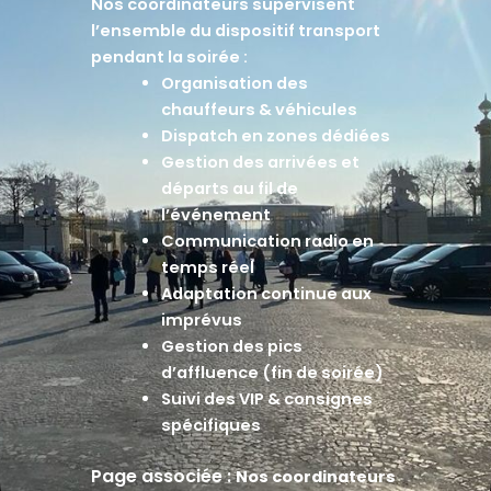
Nos coordinateurs supervisent
l’ensemble du dispositif transport
pendant la soirée :
Organisation des
chauffeurs & véhicules
Dispatch en zones dédiées
Gestion des arrivées et
départs au fil de
l’événement
Communication radio en
temps réel
Adaptation continue aux
imprévus
Gestion des pics
d’affluence (fin de soirée)
Suivi des VIP & consignes
spécifiques
Page associée :
Nos coordinateurs