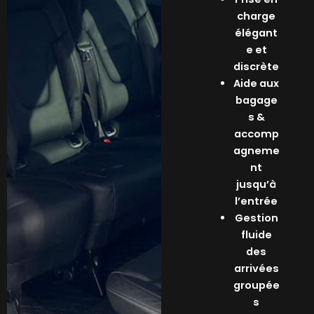
charge
élégant
e et
discrète
Aide aux
bagage
s &
accomp
agneme
nt
jusqu’à
l’entrée
Gestion
fluide
des
arrivées
groupée
s