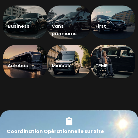
Business
Vans
First
premiums
Autobus
Minibus
TPMR
Coordination Opérationnelle sur Site